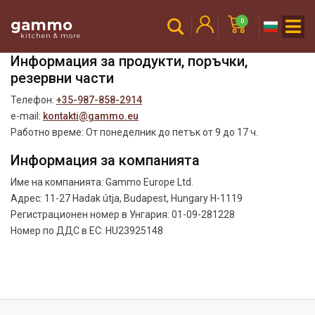
gammo
0
kitchen & more
Информация за продукти, поръчки,
резервни части
Телефон:
+35-987-858-2914
e-mail:
kontakti@gammo.eu
Работно време: От понеделник до петък от 9 до 17 ч.
Информация за компанията
Име на компанията: Gammo Europe Ltd.
Адрес: 11-27 Hadak útja, Budapest, Hungary H-1119
Регистрационен номер в Унгария: 01-09-281228
Номер по ДДС в ЕС: HU23925148