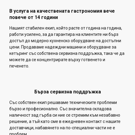
В услуга на качествената гастрономия вече
повече от 14 години
Нашият стабилен екип, който расте от година на година,
работи усилено, за да гарантира на клиентите ни бърз
достъп до модерно кухненско оборудване на достъпни
цени. Продаваме надеждни машини и оборудване за
кетъринг със собствена сервизна поддръжка, така че да
можете да се концентрирате върху готвенето и
печенето.
Бърза сервизна поддръжка
Със собствен екип решаваме техническите проблеми
бързо и професионално. Със значителна складова
наличност зад гърба си ние се стремим към незабавно
решение, а тъй като сме в ежедневен контакт с нашите
доставчици, набавянето на по-специални части не е
проблем.