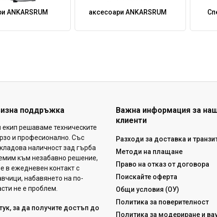
ри ANKARSRUM
аксесоари ANKARSRUM
Сп
визна поддръжка
Важна информация за на
клиенти
н екип решаваме техническите
рзо и професионално. Със
Разходи за доставка и транзи
кладова наличност зад гърба
Методи на плащане
ремим към незабавно решение,
Право на отказ от договора
ме в ежедневен контакт с
Поискайте оферта
вчици, набавянето на по-
сти не е проблем.
Общи условия (ОУ)
Политика за поверителност
тук, за да получите достъп до
Политика за модериране и вау