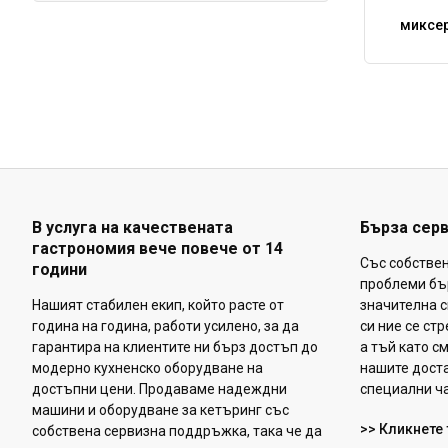
миксе
В услуга на качествената
Бърза сер
гастрономия вече повече от 14
Със собстве
години
проблеми бъ
Нашият стабилен екип, който расте от
значителна с
година на година, работи усилено, за да
си ние се ст
гарантира на клиентите ни бърз достъп до
а тъй като с
модерно кухненско оборудване на
нашите доста
достъпни цени. Продаваме надеждни
специални ча
машини и оборудване за кетъринг със
>> Кликнете 
собствена сервизна поддръжка, така че да