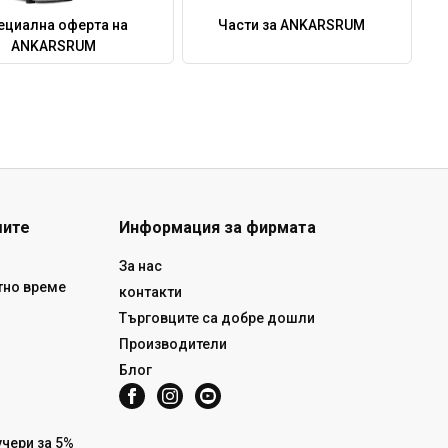
ециална оферта на
Части за ANKARSRUM
ANKARSRUM
шите
Информация за фирмата
За нас
тно време
контакти
Търговците са добре дошли
Производители
Блог
чери за 5%