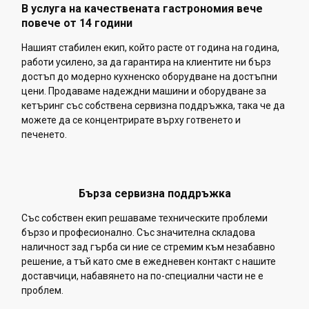
В услуга на качествената гастрономия вече
повече от 14 години
Нашият стабилен екип, който расте от година на година,
работи усилено, за да гарантира на клиентите ни бърз
достъп до модерно кухненско оборудване на достъпни
цени. Продаваме надеждни машини и оборудване за
кетъринг със собствена сервизна поддръжка, така че да
можете да се концентрирате върху готвенето и
печенето.
Бърза сервизна поддръжка
Със собствен екип решаваме техническите проблеми
бързо и професионално. Със значителна складова
наличност зад гърба си ние се стремим към незабавно
решение, а тъй като сме в ежедневен контакт с нашите
доставчици, набавянето на по-специални части не е
проблем.