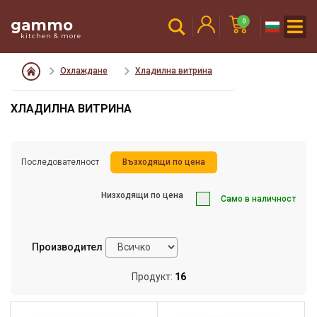
gammo
0
kitchen & more
Охлаждане
Хладилна витрина
ХЛАДИЛНА ВИТРИНА
Последователност
Възходящи по цена
Низходящи по цена
Само в наличност
Производител
Продукт:
16