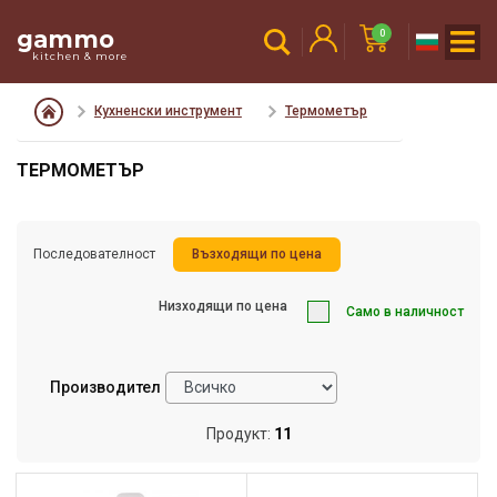
gammo
0
kitchen & more
Кухненски инструмент
Термометър
ТЕРМОМЕТЪР
Последователност
Възходящи по цена
Низходящи по цена
Само в наличност
Производител
Продукт:
11