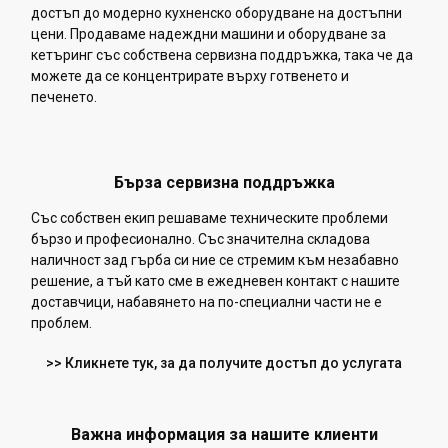
достъп до модерно кухненско оборудване на достъпни
цени. Продаваме надеждни машини и оборудване за
кетъринг със собствена сервизна поддръжка, така че да
можете да се концентрирате върху готвенето и
печенето.
Бърза сервизна поддръжка
Със собствен екип решаваме техническите проблеми
бързо и професионално. Със значителна складова
наличност зад гърба си ние се стремим към незабавно
решение, а тъй като сме в ежедневен контакт с нашите
доставчици, набавянето на по-специални части не е
проблем.
>> Кликнете тук, за да получите достъп до услугата
Важна информация за нашите клиенти